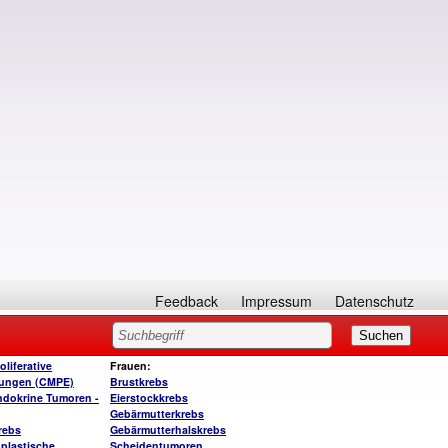
Feedback
Impressum
Datenschutz
liferative
Frauen:
kungen (CMPE)
Brustkrebs
dokrine Tumoren -
Eierstockkrebs
Gebärmutterkrebs
rebs
Gebärmutterhalskrebs
plastische
Scheidentumoren