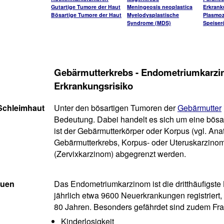
Gutartige Tumore der Haut
Meningeosis neoplastica
Erkran
Bösartige Tumore der Haut
Myelodysplastische
Plasmo
Syndrome (MDS)
Speiser
Gebärmutterkrebs - Endometriumkarzi
Erkrankungsrisiko
Schleimhaut
Unter den bösartigen Tumoren der
Gebärmutter
Bedeutung. Dabei handelt es sich um eine bösa
ist der Gebärmutterkörper oder Korpus (vgl. An
Gebärmutterkrebs, Korpus- oder Uteruskarzino
(Zervixkarzinom) abgegrenzt werden.
auen
Das Endometriumkarzinom ist die dritthäufigst
jährlich etwa 9600 Neuerkrankungen registriert
80 Jahren. Besonders gefährdet sind zudem Fr
Kinderlosigkeit