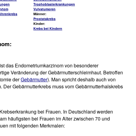
kungen
Trophoblasterkrankungen
zytom
Vulvatumoren
öhrenkrebs
Männer:
Prostatakrebs
Kinder:
Krebs bei Kindern
nom:
ist das Endometriumkarzinom von besonderer
rtige Veränderung der Gebärmutterschleimhaut. Betroffen
atomie der
Gebärmutter
). Man spricht deshalb auch von
m. Der Gebärmutterkrebs muss vom Gebärmutterhalskrebs
e Krebserkrankung bei Frauen. In Deutschland werden
, am häufigsten bei Frauen im Alter zwischen 70 und
auen mit folgenden Merkmalen: