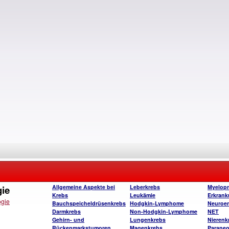
gie
Allgemeine Aspekte bei
Leberkrebs
Myelopro
Krebs
Leukämie
Erkran
ogie
Bauchspeicheldrüsenkrebs
Hodgkin-Lymphome
Neuroen
Darmkrebs
Non-Hodgkin-Lymphome
NET
Gehirn- und
Lungenkrebs
Nierenk
Rückenmarkstumoren
Magenkrebs
Paraneo