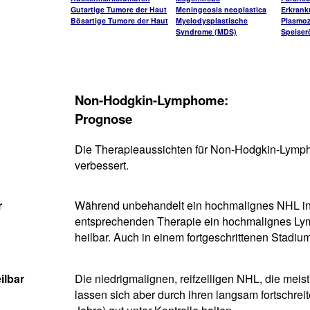
Gutartige Tumore der Haut
Meningeosis neoplastica
Erkran
Bösartige Tumore der Haut
Myelodysplastische
Plasmo
Syndrome (MDS)
Speiser
Non-Hodgkin-Lymphome:
Prognose
Die Therapieaussichten für Non-Hodgkin-Lympho
verbessert.
r
Während unbehandelt ein hochmalignes NHL in w
entsprechenden Therapie ein hochmalignes Lymp
heilbar. Auch in einem fortgeschrittenen Stadium
ilbar
Die niedrigmalignen, reifzelligen NHL, die meist
lassen sich aber durch ihren langsam fortschrei