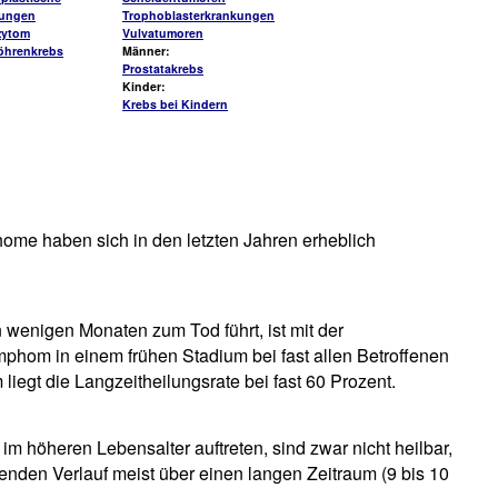
kungen
Trophoblasterkrankungen
zytom
Vulvatumoren
öhrenkrebs
Männer:
Prostatakrebs
Kinder:
Krebs bei Kindern
me haben sich in den letzten Jahren erheblich
enigen Monaten zum Tod führt, ist mit der
hom in einem frühen Stadium bei fast allen Betroffenen
 liegt die Langzeitheilungsrate bei fast 60 Prozent.
 im höheren Lebensalter auftreten, sind zwar nicht heilbar,
tenden Verlauf meist über einen langen Zeitraum (9 bis 10