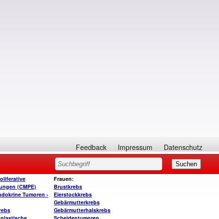
Feedback
Impressum
Datenschutz
liferative
Frauen:
kungen (CMPE)
Brustkrebs
dokrine Tumoren -
Eierstockkrebs
Gebärmutterkrebs
rebs
Gebärmutterhalskrebs
plastische
Scheidentumoren