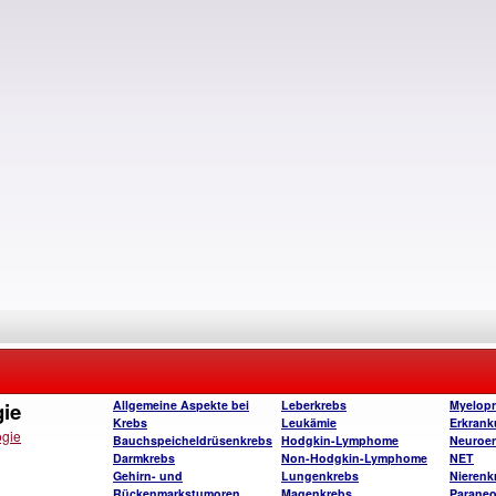
gie
Allgemeine Aspekte bei
Leberkrebs
Myelopro
Krebs
Leukämie
Erkran
ogie
Bauchspeicheldrüsenkrebs
Hodgkin-Lymphome
Neuroen
Darmkrebs
Non-Hodgkin-Lymphome
NET
Gehirn- und
Lungenkrebs
Nierenk
Rückenmarkstumoren
Magenkrebs
Paraneo