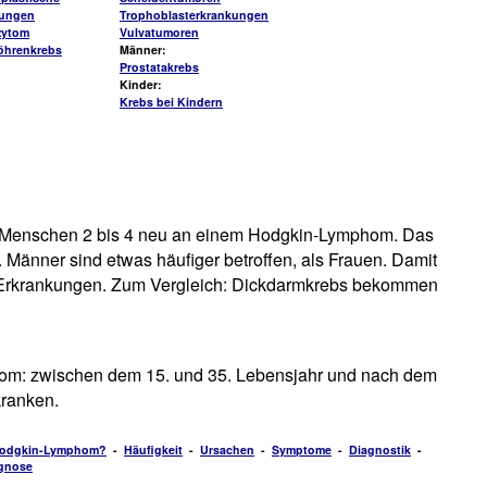
kungen
Trophoblasterkrankungen
zytom
Vulvatumoren
öhrenkrebs
Männer:
Prostatakrebs
Kinder:
Krebs bei Kindern
0 Menschen 2 bis 4 neu an einem Hodgkin-Lymphom. Das
Männer sind etwas häufiger betroffen, als Frauen. Damit
Erkrankungen. Zum Vergleich: Dickdarmkrebs bekommen
phom: zwischen dem 15. und 35. Lebensjahr und nach dem
kranken.
 Hodgkin-Lymphom?
-
Häufigkeit
-
Ursachen
-
Symptome
-
Diagnostik
-
gnose