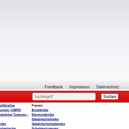
Feedback
Impressum
Datenschutz
liferative
Frauen:
kungen (CMPE)
Brustkrebs
dokrine Tumoren -
Eierstockkrebs
Gebärmutterkrebs
rebs
Gebärmutterhalskrebs
plastische
Scheidentumoren