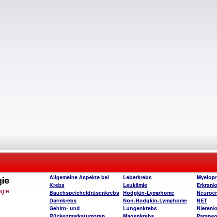
gie
Allgemeine Aspekte bei
Leberkrebs
Myelopro
Krebs
Leukämie
Erkran
ogie
Bauchspeicheldrüsenkrebs
Hodgkin-Lymphome
Neuroen
Darmkrebs
Non-Hodgkin-Lymphome
NET
Gehirn- und
Lungenkrebs
Nierenk
Rückenmarkstumoren
Magenkrebs
Paraneo