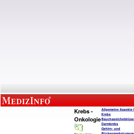
Krebs -
Allgemeine Aspekte 
Krebs
Onkologie
Bauchspeicheldrüse
Darmkrebs
Gehirn- und
Rückenmarkstumore