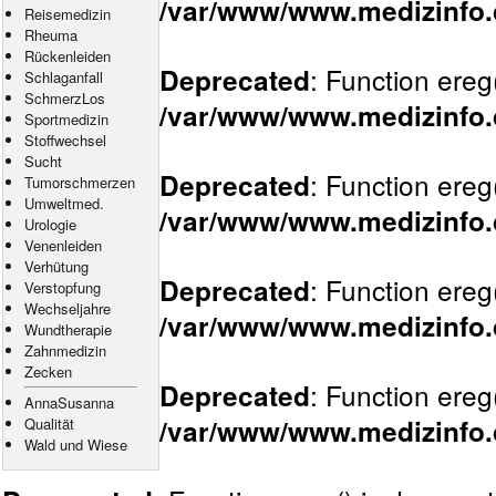
/var/www/www.medizinfo.d
Reisemedizin
Rheuma
Rückenleiden
: Function ereg
Deprecated
Schlaganfall
SchmerzLos
/var/www/www.medizinfo.d
Sportmedizin
Stoffwechsel
Sucht
: Function ereg
Deprecated
Tumorschmerzen
Umweltmed.
/var/www/www.medizinfo.d
Urologie
Venenleiden
Verhütung
: Function ereg
Deprecated
Verstopfung
Wechseljahre
/var/www/www.medizinfo.d
Wundtherapie
Zahnmedizin
Zecken
: Function ereg
Deprecated
AnnaSusanna
/var/www/www.medizinfo.d
Qualität
Wald und Wiese