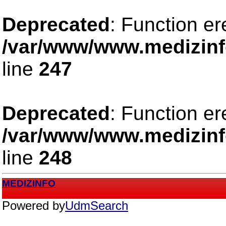
Deprecated
: Function er
/var/www/www.medizinfo
line
247
Deprecated
: Function er
/var/www/www.medizinfo
line
248
MEDIZINFO
Powered by
UdmSearch