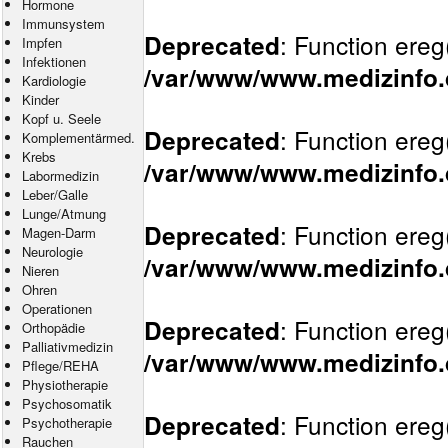
Hormone
Immunsystem
: Function ereg
Deprecated
Impfen
Infektionen
/var/www/www.medizinfo.d
Kardiologie
Kinder
Kopf u. Seele
: Function ereg
Deprecated
Komplementärmed.
Krebs
/var/www/www.medizinfo.d
Labormedizin
Leber/Galle
Lunge/Atmung
: Function ereg
Deprecated
Magen-Darm
Neurologie
/var/www/www.medizinfo.d
Nieren
Ohren
Operationen
: Function ereg
Deprecated
Orthopädie
Palliativmedizin
/var/www/www.medizinfo.d
Pflege
/
REHA
Physiotherapie
Psychosomatik
: Function ereg
Deprecated
Psychotherapie
Rauchen