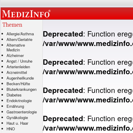
Themen
: Function ereg
Deprecated
Allergie
/
Asthma
Altern/Geriatrie
/var/www/www.medizinfo.d
Alternative
Medizin
Alzheimer
: Function ereg
Deprecated
Angst
/
Unruhe
Arterienleiden
/var/www/www.medizinfo.d
Arzneimittel
Augenheilkunde
Becken/Hüfte
: Function ereg
Deprecated
Bluterkrankungen
Diabetes
/var/www/www.medizinfo.d
Endokrinologie
Ernährung
Gastroenterologie
: Function ereg
Deprecated
Gynäkologie
Haut u. Haar
/var/www/www.medizinfo.d
HNO