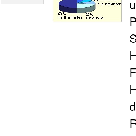
u
P
S
H
F
H
d
R