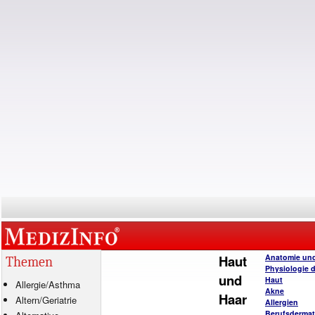
Haut
Anatomie un
Themen
Physiologie 
und
Haut
Allergie
/
Asthma
Akne
Haar
Altern/Geriatrie
Allergien
Berufsderma