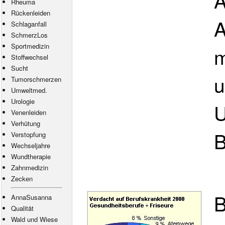
A
Rheuma
Rückenleiden
A
Schlaganfall
SchmerzLos
Sportmedizin
m
Stoffwechsel
Sucht
u
Tumorschmerzen
Umweltmed.
Urologie
U
Venenleiden
Verhütung
B
Verstopfung
Wechseljahre
Wundtherapie
Zahnmedizin
Zecken
B
AnnaSusanna
Qualität
Wald und Wiese