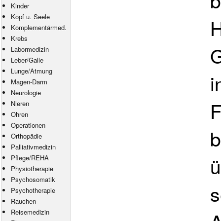
b
Kinder
Kopf u. Seele
H
Komplementärmed.
Krebs
G
Labormedizin
Leber/Galle
Lunge/Atmung
i
Magen-Darm
Neurologie
F
Nieren
Ohren
Operationen
b
Orthopädie
Palliativmedizin
ü
Pflege
/
REHA
Physiotherapie
Psychosomatik
s
Psychotherapie
Rauchen
Reisemedizin