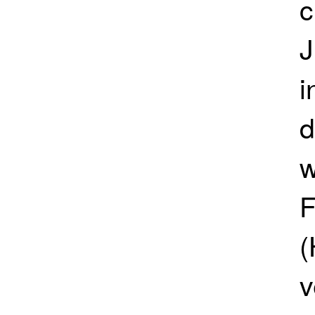
c
J
i
d
w
F
(
v