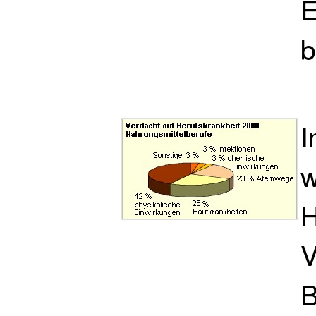
E
b
I
w
H
V
B