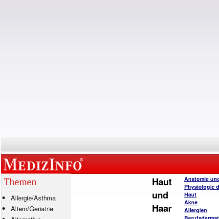
Haut
Anatomie un
Themen
Physiologie 
und
Haut
Allergie
/
Asthma
Akne
Haar
Altern/Geriatrie
Allergien
Berufsderma