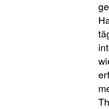
ge
Ha
tä
in
wi
er
me
Th