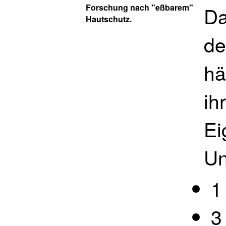
Forschung nach "eßbarem"
Da
Hautschutz.
de
hä
ih
Ei
Un
1
3