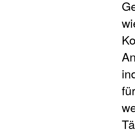
Ge
wi
Ko
An
in
fü
we
Tä