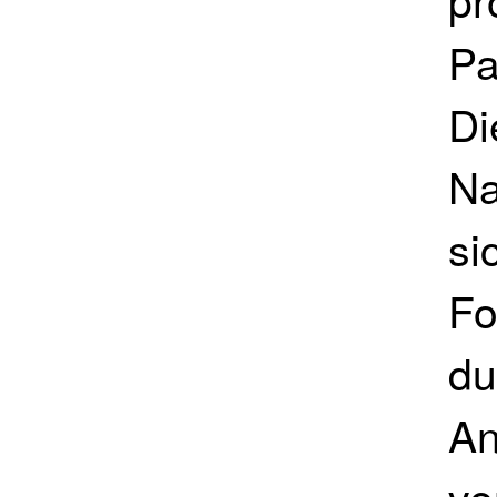
Pa
Di
Na
si
Fo
du
An
ve