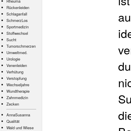
is
Rheuma
Rückenleiden
au
Schlaganfall
SchmerzLos
Sportmedizin
id
Stoffwechsel
Sucht
ve
Tumorschmerzen
Umweltmed.
Urologie
du
Venenleiden
Verhütung
ni
Verstopfung
Wechseljahre
Wundtherapie
Su
Zahnmedizin
Zecken
di
AnnaSusanna
Qualität
Wald und Wiese