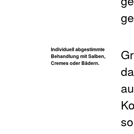
ge
ge
Individuell abgestimmte
Gr
Behandlung mit Salben,
Cremes oder Bädern.
da
au
Ko
so