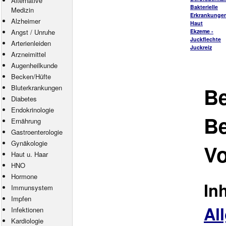
Alternative
Bakterielle
Medizin
Erkrankungen
Alzheimer
Haut
Angst
/
Unruhe
Ekzeme -
Juckflechte
Arterienleiden
Juckreiz
Arzneimittel
Augenheilkunde
Becken/Hüfte
Be
Bluterkrankungen
Diabetes
Endokrinologie
B
Ernährung
Gastroenterologie
Gynäkologie
V
Haut u. Haar
HNO
Hormone
In
Immunsystem
Impfen
Al
Infektionen
Kardiologie