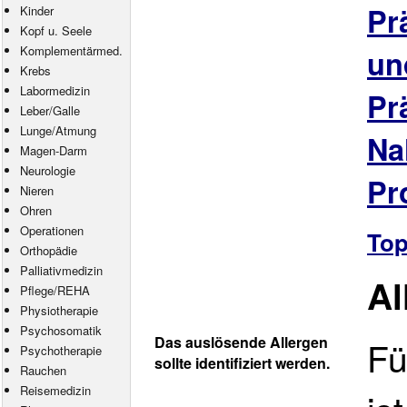
Pr
Kinder
Kopf u. Seele
Komplementärmed.
un
Krebs
Labormedizin
Pr
Leber/Galle
Lunge/Atmung
Na
Magen-Darm
Neurologie
Pr
Nieren
Ohren
Operationen
To
Orthopädie
Palliativmedizin
A
Pflege
/
REHA
Physiotherapie
Psychosomatik
Das auslösende Allergen
Fü
Psychotherapie
sollte identifiziert werden.
Rauchen
Reisemedizin