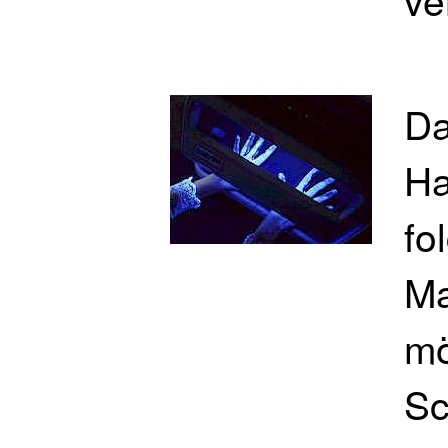
Da
Ha
fo
Ma
mö
Sc