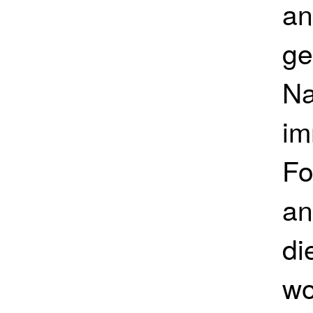
an
ge
Na
im
Fo
an
di
wo