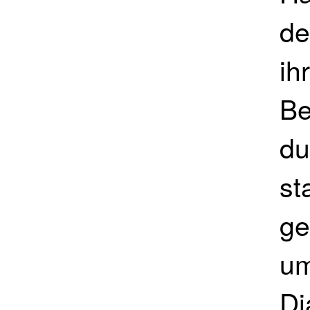
de
ih
Be
du
st
ge
um
Di