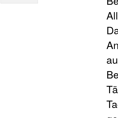
Be
Al
Da
An
au
Be
Tä
Ta