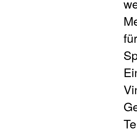
we
Me
fü
Sp
Ei
Vi
Ge
Te